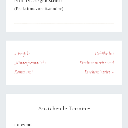
Prof. Dr. Jürgen Straub
(Fraktionsvorsitzender)
« Projekt
Gebühr bei
„Kinderfreundliche
Kirchenaustritt und
Kommune“
Kircheneintritt »
Anstehende Termine:
no event