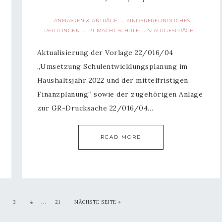
ANFRAGEN & ANTRÄGE
KINDERFREUNDLICHES
·
REUTLINGEN
RT MACHT SCHULE
STADTGESPRÄCH
·
·
Aktualisierung der Vorlage 22/016/04
„Umsetzung Schulentwicklungsplanung im
Haushaltsjahr 2022 und der mittelfristigen
Finanzplanung“ sowie der zugehörigen Anlage
zur GR-Drucksache 22/016/04…
READ MORE
…
3
4
21
NÄCHSTE SEITE
»