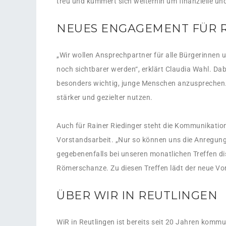
treu und kümmert sich weiterhin um finanzielle un
NEUES ENGAGEMENT FÜR 
„Wir wollen Ansprechpartner für alle Bürgerinnen u
noch sichtbarer werden“, erklärt Claudia Wahl. D
besonders wichtig, junge Menschen anzusprechen. 
stärker und gezielter nutzen.
Auch für Rainer Riedinger steht die Kommunikatio
Vorstandsarbeit. „Nur so können uns die Anregung
gegebenenfalls bei unseren monatlichen Treffen di
Römerschanze. Zu diesen Treffen lädt der neue Vors
ÜBER WIR IN REUTLINGEN
WiR in Reutlingen ist bereits seit 20 Jahren kommun