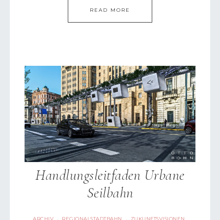
READ MORE
Handlungsleitfaden Urbane
Seilbahn
ARCHIV
REGIONALSTADTBAHN
ZUKUNFTSVISIONEN
·
·