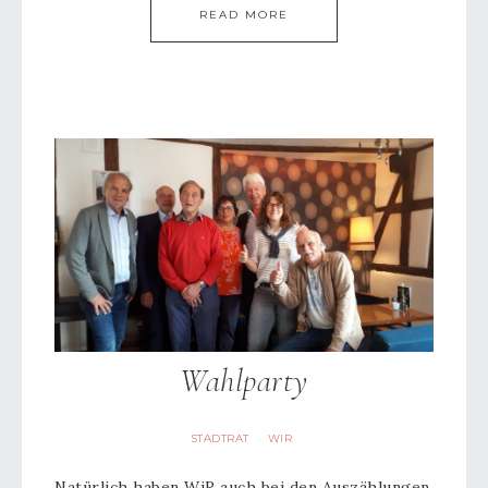
READ MORE
Wahlparty
STADTRAT
WIR
·
Natürlich haben WiR auch bei den Auszählungen